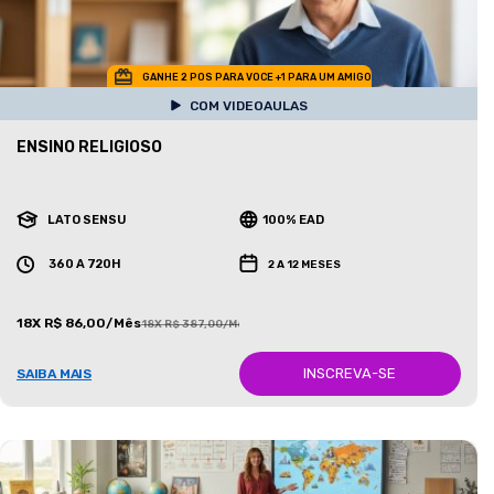
GANHE 2 POS PARA VOCE +1 PARA UM AMIGO
COM VIDEOAULAS
ENSINO RELIGIOSO
LATO SENSU
100% EAD
360 A 720H
2 A 12 MESES
18X R$ 86,00/Mês
18X R$ 387,00/Mês
INSCREVA-SE
SAIBA MAIS