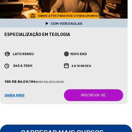
GANHE 2 POS PARA VOCE +1 PARA UM AMIGO
COM VIDEOAULAS
ESPECIALIZAÇÃO EM TEOLOGIA
LATO SENSU
100% EAD
360 A 720H
2 A 12 MESES
18X R$ 86,00/Mês
18X R$ 387,00/Mês
INSCREVA-SE
SAIBA MAIS