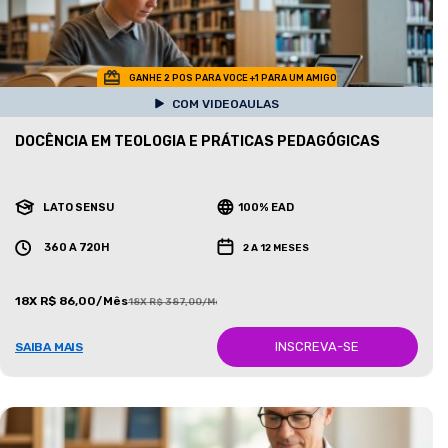
GANHE 2 POS PARA VOCE +1 PARA UM AMIGO
COM VIDEOAULAS
DOCÊNCIA EM TEOLOGIA E PRÁTICAS PEDAGÓGICAS
LATO SENSU
100% EAD
360 A 720H
2 A 12 MESES
18X R$ 86,00/Mês
18X R$ 387,00/Mês
INSCREVA-SE
SAIBA MAIS