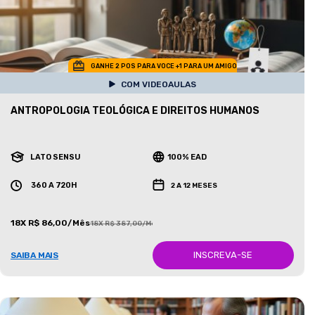
GANHE 2 POS PARA VOCE +1 PARA UM AMIGO
COM VIDEOAULAS
ANTROPOLOGIA TEOLÓGICA E DIREITOS HUMANOS
LATO SENSU
100% EAD
360 A 720H
2 A 12 MESES
18X R$ 86,00/Mês
18X R$ 387,00/Mês
INSCREVA-SE
SAIBA MAIS