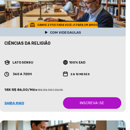
GANHE 2 POS PARA VOCE +1 PARA UM AMIGO
COM VIDEOAULAS
CIÊNCIAS DA RELIGIÃO
LATO SENSU
100% EAD
360 A 720H
2 A 12 MESES
18X R$ 86,00/Mês
18X R$ 387,00/Mês
INSCREVA-SE
SAIBA MAIS