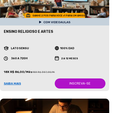
GANHE 2 POS PARA VOCE +1 PARA UM AMIGO
COM VIDEOAULAS
ENSINO RELIGIOSO E ARTES
LATO SENSU
100% EAD
360 A 720H
2 A 12 MESES
18X R$ 86,00/Mês
18X R$ 387,00/Mês
INSCREVA-SE
SAIBA MAIS