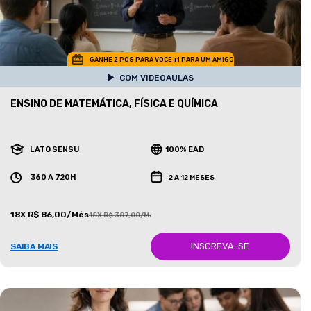
GANHE 2 POS PARA VOCE +1 PARA UM AMIGO
COM VIDEOAULAS
ENSINO DE MATEMÁTICA, FÍSICA E QUÍMICA
LATO SENSU
100% EAD
360 A 720H
2 A 12 MESES
18X R$ 86,00/Mês
18X R$ 387,00/Mês
INSCREVA-SE
SAIBA MAIS