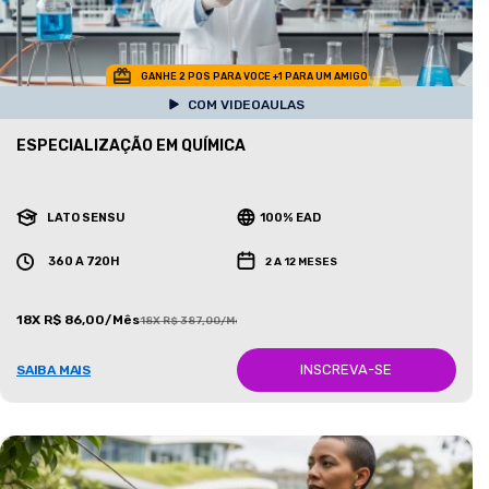
GANHE 2 POS PARA VOCE +1 PARA UM AMIGO
COM VIDEOAULAS
ESPECIALIZAÇÃO EM QUÍMICA
LATO SENSU
100% EAD
360 A 720H
2 A 12 MESES
18X R$ 86,00/Mês
18X R$ 387,00/Mês
INSCREVA-SE
SAIBA MAIS