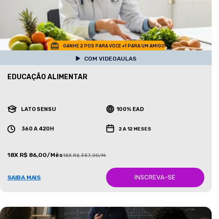
GANHE 2 POS PARA VOCE +1 PARA UM AMIGO
COM VIDEOAULAS
EDUCAÇÃO ALIMENTAR
LATO SENSU
100% EAD
360 A 420H
2 A 12 MESES
18X R$ 86,00/Mês
18X R$ 387,00/Mês
INSCREVA-SE
SAIBA MAIS