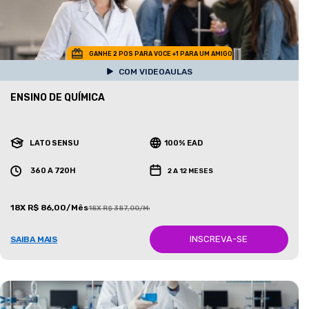
GANHE 2 POS PARA VOCE +1 PARA UM AMIGO
COM VIDEOAULAS
ENSINO DE QUÍMICA
LATO SENSU
100% EAD
360 A 720H
2 A 12 MESES
18X R$ 86,00/Mês
18X R$ 387,00/Mês
INSCREVA-SE
SAIBA MAIS