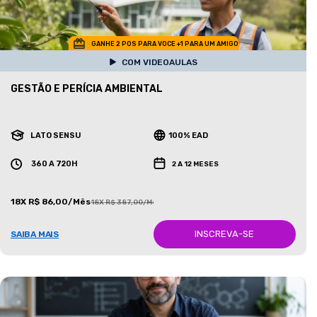
GANHE 2 POS PARA VOCE +1 PARA UM AMIGO
COM VIDEOAULAS
GESTÃO E PERÍCIA AMBIENTAL
LATO SENSU
100% EAD
360 A 720H
2 A 12 MESES
18X R$ 86,00/Mês
18X R$ 387,00/Mês
INSCREVA-SE
SAIBA MAIS