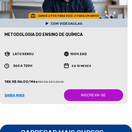
GANHE 2 POS PARA VOCE +1 PARA UM AMIGO
COM VIDEOAULAS
METODOLOGIA DO ENSINO DE QUÍMICA
LATO SENSU
100% EAD
360 A 720H
2 A 12 MESES
18X R$ 86,00/Mês
18X R$ 387,00/Mês
INSCREVA-SE
SAIBA MAIS