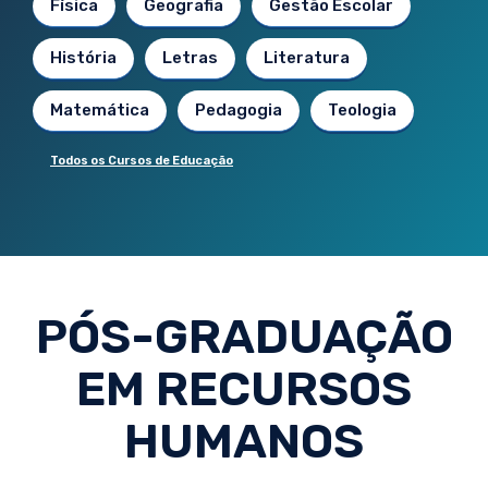
Física
Geografia
Gestão Escolar
História
Letras
Literatura
Matemática
Pedagogia
Teologia
Todos os Cursos de Educação
PÓS-GRADUAÇÃO
EM RECURSOS
HUMANOS