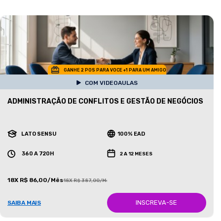
GANHE 2 POS PARA VOCE +1 PARA UM AMIGO
COM VIDEOAULAS
ADMINISTRAÇÃO DE CONFLITOS E GESTÃO DE NEGÓCIOS
LATO SENSU
100% EAD
360 A 720H
2 A 12 MESES
18X R$ 86,00/Mês
18X R$ 387,00/Mês
INSCREVA-SE
SAIBA MAIS