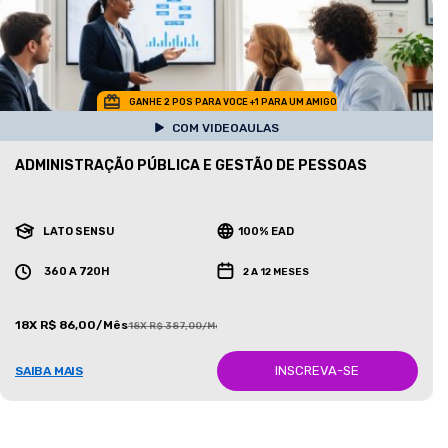
GANHE 2 POS PARA VOCE +1 PARA UM AMIGO
COM VIDEOAULAS
ADMINISTRAÇÃO PÚBLICA E GESTÃO DE PESSOAS
LATO SENSU
100% EAD
360 A 720H
2 A 12 MESES
18X R$ 86,00/Mês
18X R$ 387,00/Mês
INSCREVA-SE
SAIBA MAIS