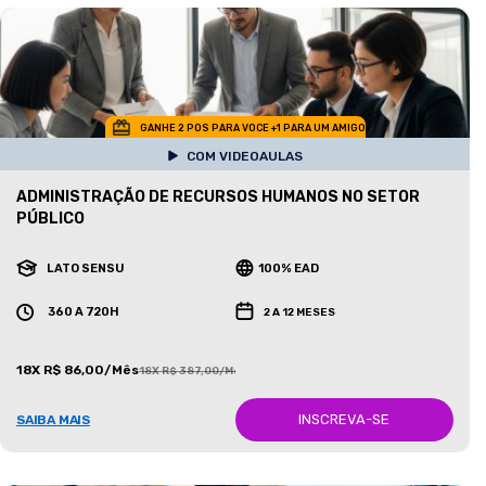
GANHE 2 POS PARA VOCE +1 PARA UM AMIGO
COM VIDEOAULAS
ADMINISTRAÇÃO DE RECURSOS HUMANOS NO SETOR
PÚBLICO
LATO SENSU
100% EAD
360 A 720H
2 A 12 MESES
18X R$ 86,00/Mês
18X R$ 387,00/Mês
INSCREVA-SE
SAIBA MAIS