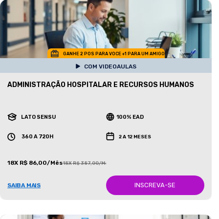
GANHE 2 POS PARA VOCE +1 PARA UM AMIGO
COM VIDEOAULAS
ADMINISTRAÇÃO HOSPITALAR E RECURSOS HUMANOS
LATO SENSU
100% EAD
360 A 720H
2 A 12 MESES
18X R$ 86,00/Mês
18X R$ 387,00/Mês
INSCREVA-SE
SAIBA MAIS