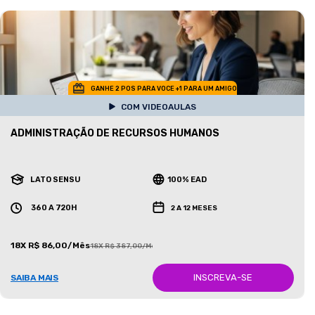
GANHE 2 POS PARA VOCE +1 PARA UM AMIGO
COM VIDEOAULAS
ADMINISTRAÇÃO DE RECURSOS HUMANOS
LATO SENSU
100% EAD
360 A 720H
2 A 12 MESES
18X R$ 86,00/Mês
18X R$ 387,00/Mês
INSCREVA-SE
SAIBA MAIS