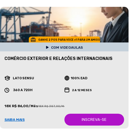
GANHE 2 POS PARA VOCE +1 PARA UM AMIGO
COM VIDEOAULAS
COMÉRCIO EXTERIOR E RELAÇÕES INTERNACIONAIS
LATO SENSU
100% EAD
360 A 720H
2 A 12 MESES
18X R$ 86,00/Mês
18X R$ 387,00/Mês
INSCREVA-SE
SAIBA MAIS