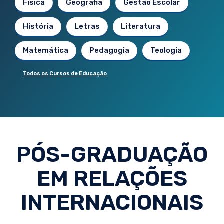
Física
Geografia
Gestão Escolar
História
Letras
Literatura
Matemática
Pedagogia
Teologia
Todos os Cursos de Educação
PÓS-GRADUAÇÃO
EM RELAÇÕES
INTERNACIONAIS