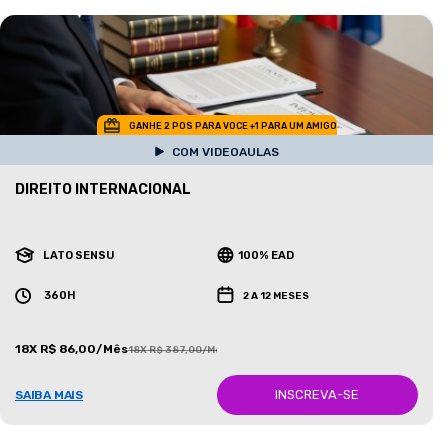
GANHE 2 POS PARA VOCE +1 PARA UM AMIGO
COM VIDEOAULAS
DIREITO INTERNACIONAL
LATO SENSU
100% EAD
360H
2 A 12 MESES
18X R$ 86,00/Mês
18X R$ 387,00/Mês
INSCREVA-SE
SAIBA MAIS