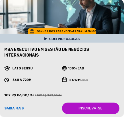
GANHE 2 POS PARA VOCE +1 PARA UM AMIGO
COM VIDEOAULAS
MBA EXECUTIVO EM GESTÃO DE NEGÓCIOS
INTERNACIONAIS
LATO SENSU
100% EAD
360 A 720H
2 A 12 MESES
18X R$ 86,00/Mês
18X R$ 387,00/Mês
INSCREVA-SE
SAIBA MAIS