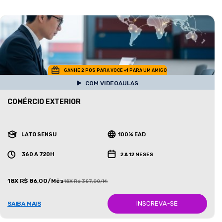
GANHE 2 POS PARA VOCE +1 PARA UM AMIGO
COM VIDEOAULAS
COMÉRCIO EXTERIOR
LATO SENSU
100% EAD
360 A 720H
2 A 12 MESES
18X R$ 86,00/Mês
18X R$ 387,00/Mês
INSCREVA-SE
SAIBA MAIS