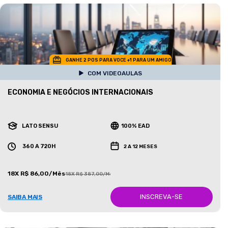
GANHE 2 POS PARA VOCE +1 PARA UM AMIGO
COM VIDEOAULAS
ECONOMIA E NEGÓCIOS INTERNACIONAIS
LATO SENSU
100% EAD
360 A 720H
2 A 12 MESES
18X R$ 86,00/Mês
18X R$ 387,00/Mês
INSCREVA-SE
SAIBA MAIS