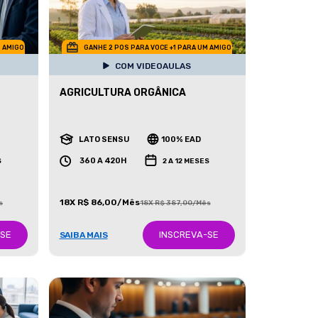
M AMIGO
GANHE 2 POS PARA VOCE +1 PARA UM AMIGO
COM VIDEOAULAS
AGRICULTURA ORGÂNICA
LATO SENSU
100% EAD
360 A 420H
S
2 A 12 MESES
18X R$ 86,00/Mês
s
18X R$ 387,00/Mês
-SE
INSCREVA-SE
SAIBA MAIS