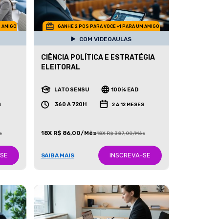
M AMIGO
GANHE 2 POS PARA VOCE +1 PARA UM AMIGO
COM VIDEOAULAS
CIÊNCIA POLÍTICA E ESTRATÉGIA
ELEITORAL
LATO SENSU
100% EAD
360 A 720H
S
2 A 12 MESES
18X R$ 86,00/Mês
s
18X R$ 387,00/Mês
-SE
INSCREVA-SE
SAIBA MAIS