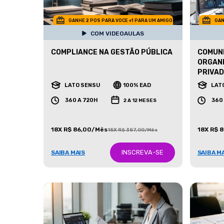
GANHE 2 POS PARA VOCE +1 PARA UM AMIGO
GAN
COM VIDEOAULAS
COMPLIANCE NA GESTÃO PÚBLICA
COMUNI
ORGANI
PRIVA
LATO SENSU
100% EAD
LAT
360 A 720H
360
2 A 12 MESES
18X R$ 86,00/Mês
18X R$ 
18X R$ 387,00/Mês
INSCREVA-SE
SAIBA MAIS
SAIBA M