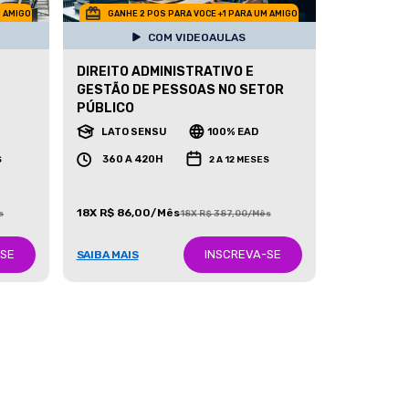
M AMIGO
GANHE 2 POS PARA VOCE +1 PARA UM AMIGO
COM VIDEOAULAS
DIREITO ADMINISTRATIVO E
GESTÃO DE PESSOAS NO SETOR
PÚBLICO
LATO SENSU
100% EAD
360 A 420H
S
2 A 12 MESES
18X R$ 86,00/Mês
s
18X R$ 387,00/Mês
-SE
INSCREVA-SE
SAIBA MAIS