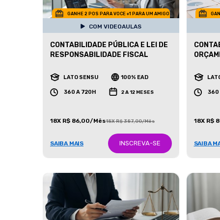
GANHE 2 POS PARA VOCE +1 PARA UM AMIGO
GAN
COM VIDEOAULAS
CONTABILIDADE PÚBLICA E LEI DE
CONTAB
RESPONSABILIDADE FISCAL
ORÇAM
LATO SENSU
100% EAD
LAT
360 A 720H
360
2 A 12 MESES
18X R$ 86,00/Mês
18X R$ 
18X R$ 387,00/Mês
INSCREVA-SE
SAIBA MAIS
SAIBA M