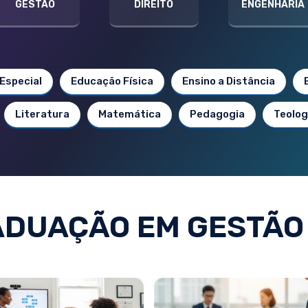
GESTÃO
DIREITO
ENGENHARIA
Especial
Educação Física
Ensino a Distância
Literatura
Matemática
Pedagogia
Teolog
DUAÇÃO EM GESTÃO