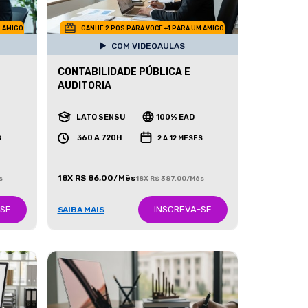
M AMIGO
GANHE 2 POS PARA VOCE +1 PARA UM AMIGO
COM VIDEOAULAS
CONTABILIDADE PÚBLICA E
AUDITORIA
LATO SENSU
100% EAD
360 A 720H
S
2 A 12 MESES
18X R$ 86,00/Mês
s
18X R$ 387,00/Mês
-SE
INSCREVA-SE
SAIBA MAIS