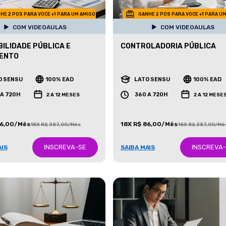
HE 2 POS PARA VOCE +1 PARA UM AMIGO
GANHE 2 POS PARA VOCE +1 PARA U
COM VIDEOAULAS
COM VIDEOAULAS
ILIDADE PÚBLICA E
CONTROLADORIA PÚBLICA
ENTO
O SENSU
100% EAD
LATO SENSU
100% EAD
 A 720H
360 A 720H
2 A 12 MESES
2 A 12 MESE
86,00/Mês
18X R$ 86,00/Mês
18X R$ 387,00/Mês
18X R$ 387,00/Mê
INSCREVA-SE
INSCREVA
AIS
SAIBA MAIS