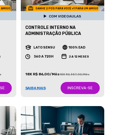
M AMIGO
GANHE 2 POS PARA VOCE +1 PARA UM AMIGO
COM VIDEOAULAS
CONTROLE INTERNO NA
ADMINISTRAÇÃO PÚBLICA
LATO SENSU
100% EAD
360 A 720H
S
2 A 12 MESES
18X R$ 86,00/Mês
s
18X R$ 387,00/Mês
-SE
INSCREVA-SE
SAIBA MAIS