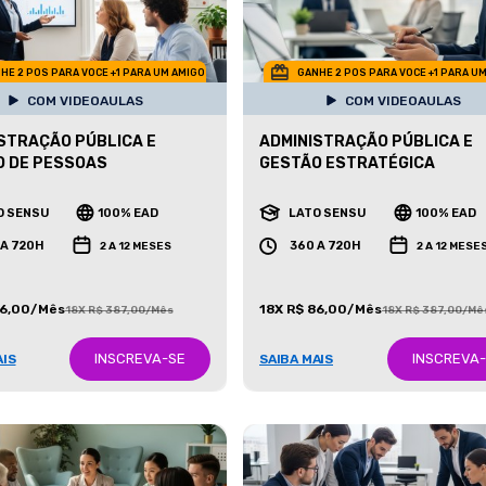
HE 2 POS PARA VOCE +1 PARA UM AMIGO
GANHE 2 POS PARA VOCE +1 PARA U
COM VIDEOAULAS
COM VIDEOAULAS
STRAÇÃO PÚBLICA E
ADMINISTRAÇÃO PÚBLICA E
O DE PESSOAS
GESTÃO ESTRATÉGICA
O SENSU
100% EAD
LATO SENSU
100% EAD
 A 720H
360 A 720H
2 A 12 MESES
2 A 12 MESE
86,00/Mês
18X R$ 86,00/Mês
18X R$ 387,00/Mês
18X R$ 387,00/Mê
INSCREVA-SE
INSCREVA
AIS
SAIBA MAIS