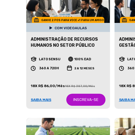
GANHE 2 POS PARA VOCE +1 PARA UM AMIGO
GAN
COM VIDEOAULAS
ADMINISTRAÇÃO DE RECURSOS
ADMINI
HUMANOS NO SETOR PÚBLICO
GESTÃ
LATO SENSU
100% EAD
LAT
360 A 720H
360
2 A 12 MESES
18X R$ 86,00/Mês
18X R$ 
18X R$ 387,00/Mês
INSCREVA-SE
SAIBA MAIS
SAIBA M