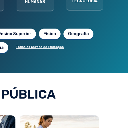
TECNOLOGIA
HUMANAS
Ensino Superior
Física
Geografia
ia
Todos os Cursos de Educação
 PÚBLICA