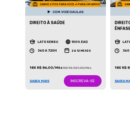
GANHE 2 POS PARA VOCE +1 PARA UM AMIGO
GAN
COM VIDEOAULAS
DIREITO À SAÚDE
DIREIT
ÊNFASE
LATO SENSU
100% EAD
LAT
360 A 720H
360
2 A 12 MESES
18X R$ 86,00/Mês
18X R$ 
18X R$ 387,00/Mês
INSCREVA-SE
SAIBA MAIS
SAIBA M