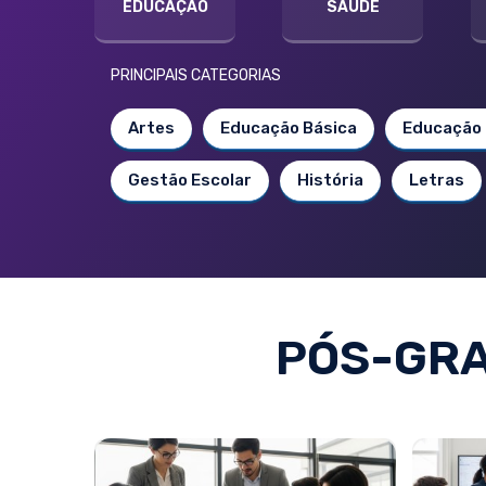
EDUCAÇÃO
SAÚDE
PRINCIPAIS CATEGORIAS
Artes
Educação Básica
Educação 
Gestão Escolar
História
Letras
PÓS-GRA