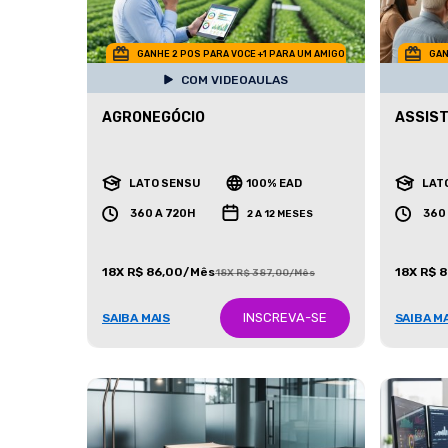
GANHE 2 POS PARA VOCE +1 PARA UM AMIGO
GAN
COM VIDEOAULAS
AGRONEGÓCIO
ASSIST
LATO SENSU
100% EAD
LAT
360 A 720H
360
2 A 12 MESES
18X R$ 86,00/Mês
18X R$ 
18X R$ 387,00/Mês
INSCREVA-SE
SAIBA MAIS
SAIBA M