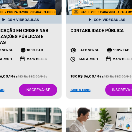
HE 2 POS PARA VOCE +1 PARA UM AMIGO
GANHE 2 POS PARA VOCE +1 PARA U
COM VIDEOAULAS
COM VIDEOAULAS
CAÇÃO EM CRISES NAS
CONTABILIDADE PÚBLICA
ZAÇÕES PÚBLICAS E
DAS
O SENSU
100% EAD
LATO SENSU
100% EAD
 A 720H
360 A 720H
2 A 12 MESES
2 A 12 MESE
86,00/Mês
18X R$ 86,00/Mês
18X R$ 387,00/Mês
18X R$ 387,00/Mê
INSCREVA-SE
INSCREVA
AIS
SAIBA MAIS