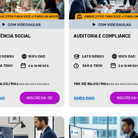
HE 2 POS PARA VOCE +1 PARA UM AMIGO
GANHE 2 POS PARA VOCE +1 PARA U
COM VIDEOAULAS
COM VIDEOAULAS
ÊNCIA SOCIAL
AUDITORIA E COMPLIANCE
O SENSU
100% EAD
LATO SENSU
100% EAD
 A 720H
360 A 720H
2 A 12 MESES
2 A 12 MESE
86,00/Mês
18X R$ 86,00/Mês
18X R$ 387,00/Mês
18X R$ 387,00/Mê
INSCREVA-SE
INSCREVA
AIS
SAIBA MAIS