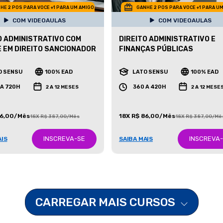
HE 2 POS PARA VOCE +1 PARA UM AMIGO
GANHE 2 POS PARA VOCE +1 PARA U
COM VIDEOAULAS
COM VIDEOAULAS
O ADMINISTRATIVO COM
DIREITO ADMINISTRATIVO E
 EM DIREITO SANCIONADOR
FINANÇAS PÚBLICAS
O SENSU
100% EAD
LATO SENSU
100% EAD
 A 720H
360 A 420H
2 A 12 MESES
2 A 12 MESE
86,00/Mês
18X R$ 86,00/Mês
18X R$ 387,00/Mês
18X R$ 387,00/Mê
INSCREVA-SE
INSCREVA
AIS
SAIBA MAIS
CARREGAR MAIS CURSOS