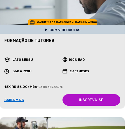
GANHE 2 POS PARA VOCE +1 PARA UM AMIGO
COM VIDEOAULAS
FORMAÇÃO DE TUTORES
LATO SENSU
100% EAD
360 A 720H
2 A 12 MESES
18X R$ 86,00/Mês
18X R$ 387,00/Mês
INSCREVA-SE
SAIBA MAIS