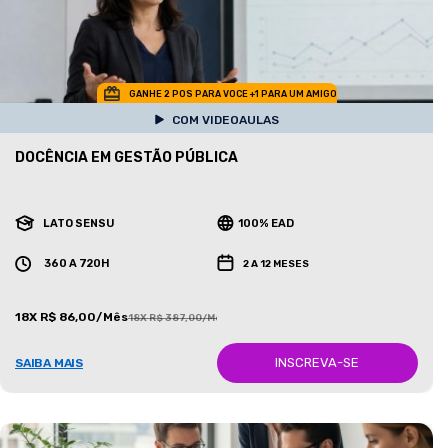
GANHE 2 POS PARA VOCE +1 PARA UM AMIGO
COM VIDEOAULAS
DOCÊNCIA EM GESTÃO PÚBLICA
LATO SENSU
100% EAD
360 A 720H
2 A 12 MESES
18X R$ 86,00/Mês
18X R$ 387,00/Mês
INSCREVA-SE
SAIBA MAIS