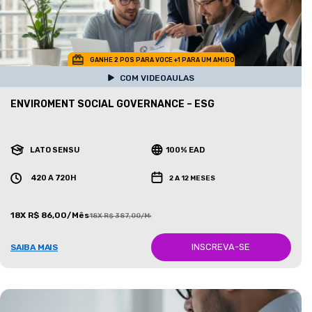
GANHE 2 POS PARA VOCE +1 PARA UM AMIGO
COM VIDEOAULAS
ENVIROMENT SOCIAL GOVERNANCE – ESG
LATO SENSU
100% EAD
420 A 720H
2 A 12 MESES
18X R$ 86,00/Mês
18X R$ 387,00/Mês
INSCREVA-SE
SAIBA MAIS