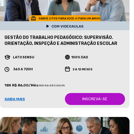
GANHE 2 POS PARA VOCE +1 PARA UM AMIGO
COM VIDEOAULAS
GESTÃO DO TRABALHO PEDAGÓGICO: SUPERVISÃO.
ORIENTAÇÃO, INSPEÇÃO E ADMINISTRAÇÃO ESCOLAR
LATO SENSU
100% EAD
360 A 720H
2 A 12 MESES
18X R$ 86,00/Mês
18X R$ 387,00/Mês
INSCREVA-SE
SAIBA MAIS