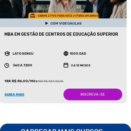
GANHE 2 POS PARA VOCE +1 PARA UM AMIGO
COM VIDEOAULAS
MBA EM GESTÃO DE CENTROS DE EDUCAÇÃO SUPERIOR
LATO SENSU
100% EAD
360 A 720H
2 A 12 MESES
18X R$ 86,00/Mês
18X R$ 387,00/Mês
INSCREVA-SE
SAIBA MAIS