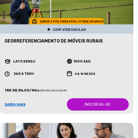
GANHE 2 POS PARA VOCE +1 PARA UM AMIGO
COM VIDEOAULAS
GEORREFERENCIAMENTO DE IMÓVEIS RURAIS
LATO SENSU
100% EAD
360 A 720H
2 A 12 MESES
18X R$ 86,00/Mês
18X R$ 387,00/Mês
INSCREVA-SE
SAIBA MAIS